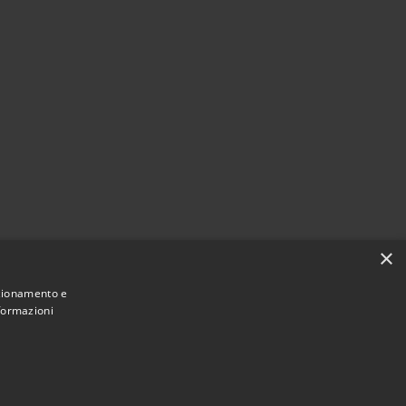
×
nzionamento e
nformazioni