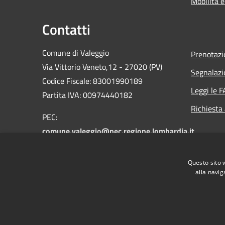
Mobilità e
Contatti
Comune di Valeggio
Prenotaz
Via Vittorio Veneto,12 - 27020 (PV)
Segnalazi
Codice Fiscale: 83001990189
Leggi le 
Partita IVA: 00974440182
Richiesta
PEC:
comune.valeggio@pec.regione.lombardia.it
Email:
valeggio@libero.it
Centralino Unico: 0384.49052 -
Questo sito 
0384.49328
alla navig