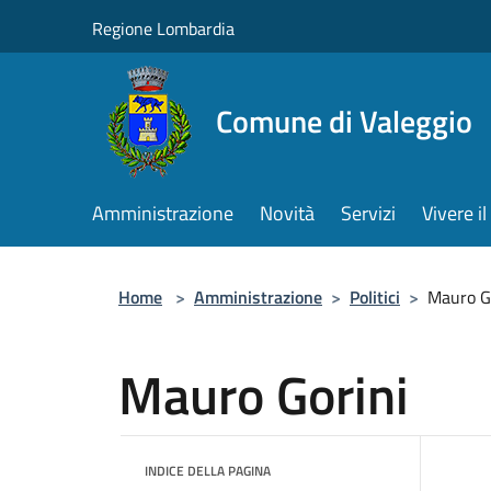
Salta al contenuto principale
Regione Lombardia
Comune di Valeggio
Amministrazione
Novità
Servizi
Vivere 
Home
>
Amministrazione
>
Politici
>
Mauro G
Mauro Gorini
INDICE DELLA PAGINA