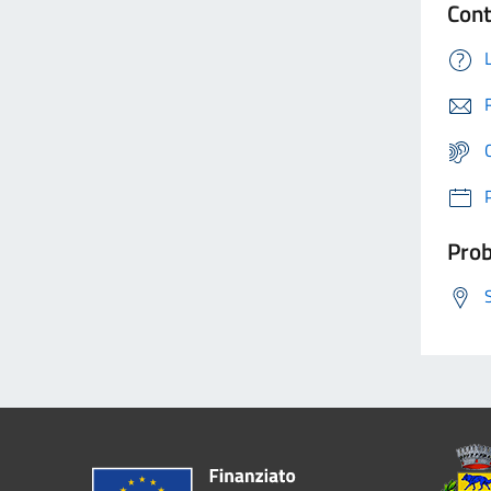
Cont
Prob