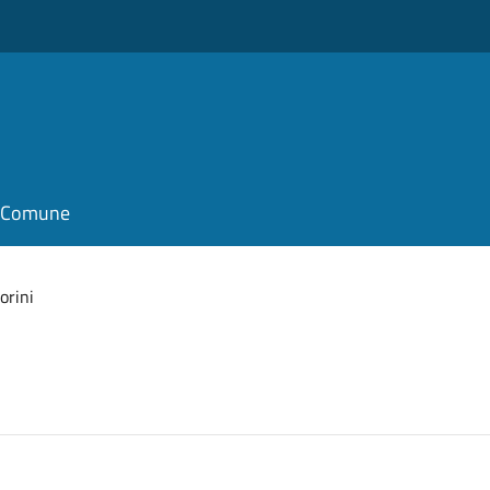
il Comune
orini