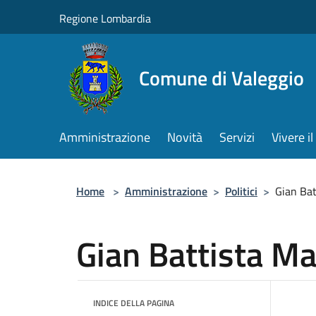
Salta al contenuto principale
Regione Lombardia
Comune di Valeggio
Amministrazione
Novità
Servizi
Vivere 
Home
>
Amministrazione
>
Politici
>
Gian Bat
Gian Battista Ma
INDICE DELLA PAGINA