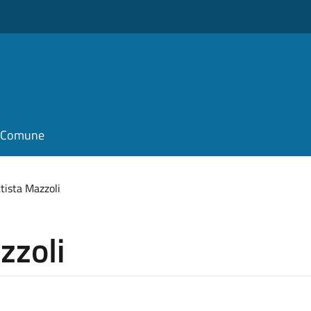
il Comune
tista Mazzoli
zzoli