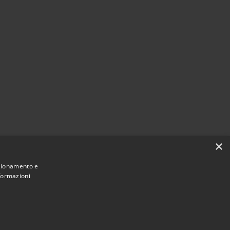
×
nzionamento e
nformazioni