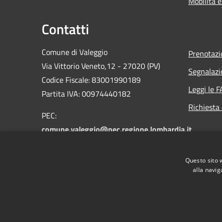
Mobilità e
Contatti
Comune di Valeggio
Prenotaz
Via Vittorio Veneto,12 - 27020 (PV)
Segnalazi
Codice Fiscale: 83001990189
Leggi le 
Partita IVA: 00974440182
Richiesta
PEC:
comune.valeggio@pec.regione.lombardia.it
Email:
valeggio@libero.it
Centralino Unico: 0384.49052 -
Questo sito 
0384.49328
alla navig