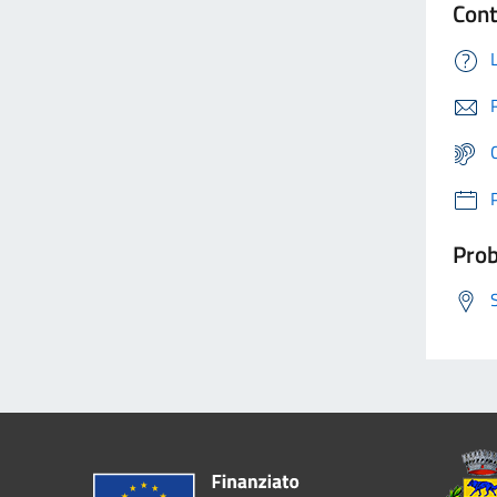
Cont
Prob