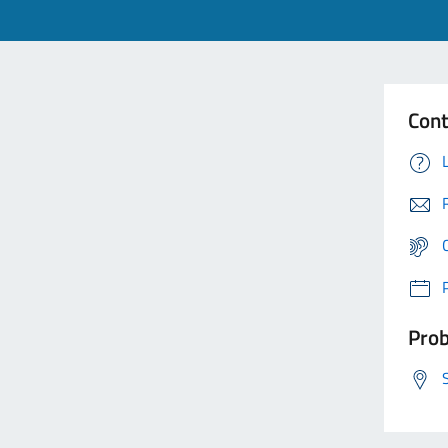
Cont
Prob