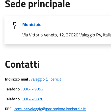
Sede principale
Municipio
Via Vittorio Veneto, 12, 27020 Valeggio PV, Itali
Utili
Contatti
Indirizzo mail
:
valeggio@libero.it
Telefono
:
0384.49052
Telefono
:
0384.49328
PEC
:
comune.valeggio@pec.regione.lombardia.it