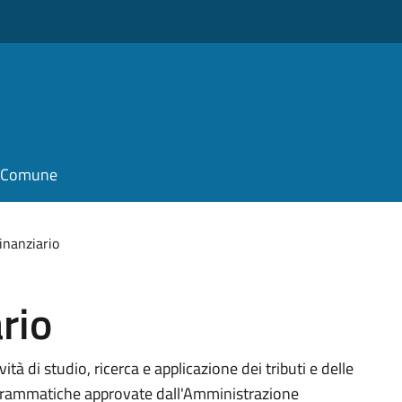
il Comune
inanziario
rio
vità di studio, ricerca e applicazione dei tributi e delle
rogrammatiche approvate dall'Amministrazione